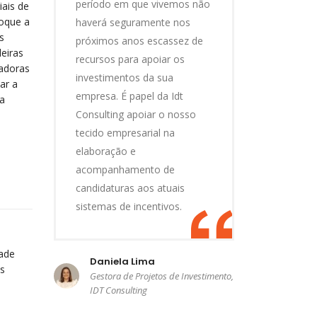
período em que vivemos não
ais de
foque a
haverá seguramente nos
s
próximos anos escassez de
leiras
recursos para apoiar os
radoras
investimentos da sua
ar a
empresa. É papel da Idt
a
Consulting apoiar o nosso
tecido empresarial na
elaboração e
acompanhamento de
candidaturas aos atuais
sistemas de incentivos.
dade
Daniela Lima
s
Gestora de Projetos de Investimento,
IDT Consulting