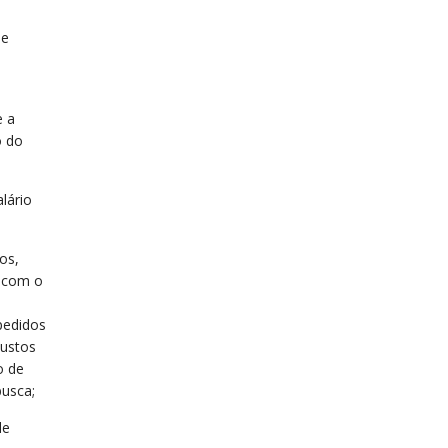
ue
e a
o do
lário
os,
s com o
 pedidos
custos
o de
busca;
de