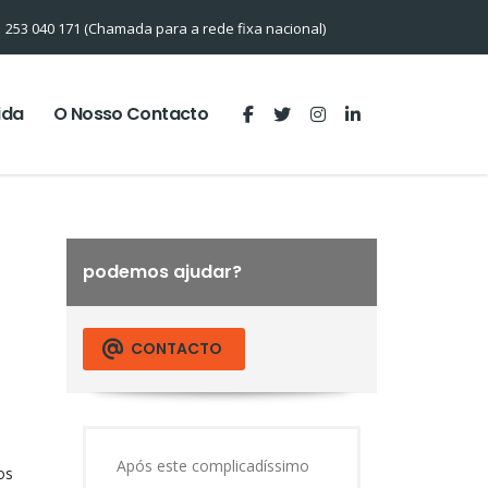
253 040 171 (Chamada para a rede fixa nacional)
ida
O Nosso Contacto
podemos ajudar?
CONTACTO
Após este complicadíssimo
os