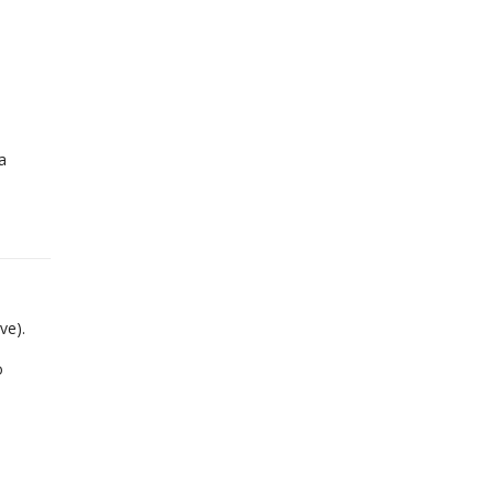
a
ve).
o