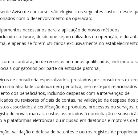
ente Aviso de concurso, são elegíveis os seguintes custos, desde q
cionados com o desenvolvimento da operação:
uipamentos necessários para a aplicação de novos métodos
incluindo software, desde que sejam utilizados na operação, e durant
a, e apenas se forem utilizados exclusivamente no estabeleciment
is com a contratação de recursos humanos qualificados, incluindo o sa
ociais obrigatórios por parte da entidade patronal;
viços de consultoria especializados, prestados por consultores extern
am uma atividade contínua nem periódica, nem estejam relacionado
nto dos beneficiários, incluindo despesas com a intervenção de
ificados ou revisores oficiais de contas, na validação da despesa dos
tos associados à certificação de produtos, processos ou serviços, 
isto de novas marcas, custos associados à domiciliação e subscriçã
o a plataformas eletrónicas ou inclusão em diretórios e motores de 
nção, validação e defesa de patentes e outros registos de proprieda