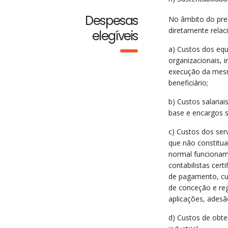
Despesas
No âmbito do pres
diretamente rela
elegíveis
a) Custos dos eq
organizacionais, 
execução da mesm
beneficiário;
b) Custos salaria
base e encargos s
c) Custos dos ser
que não constitu
normal funcioname
contabilistas cert
de pagamento, cus
de conceção e reg
aplicações, adesã
d) Custos de obte