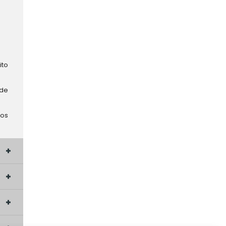
ito
 de
 os