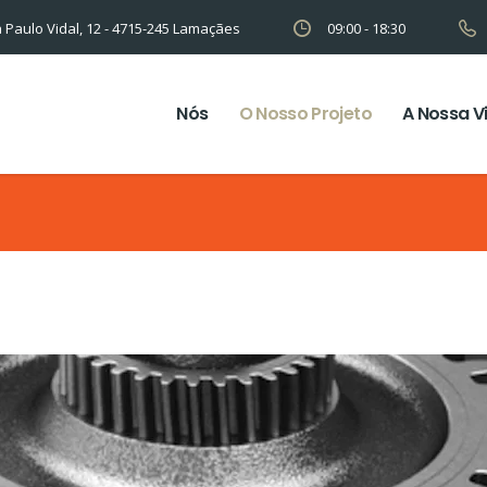
 Paulo Vidal, 12 - 4715-245 Lamaçães
09:00 - 18:30
Nós
O Nosso Projeto
A Nossa V