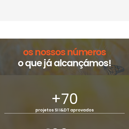
os nossos números
o que já alcançámos!
+70
projetos SI I&DT aprovados