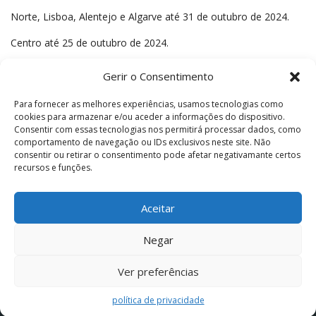
Norte, Lisboa, Alentejo e Algarve até 31 de outubro de 2024.
Centro até 25 de outubro de 2024.
Gerir o Consentimento
Para fornecer as melhores experiências, usamos tecnologias como
cookies para armazenar e/ou aceder a informações do dispositivo.
Consentir com essas tecnologias nos permitirá processar dados, como
comportamento de navegação ou IDs exclusivos neste site. Não
consentir ou retirar o consentimento pode afetar negativamante certos
precisa de ajuda para elaborar uma
recursos e funções.
candidatura a este aviso?
Aceitar
CONTACTE-NOS!
Negar
Ver preferências
© 2026 Copyright © IDT Consulting, Lda.
política de privacidade